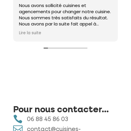
Nous avons sollicité cuisines et
A
agencements pour changer notre cuisine.
t
Nous sommes très satisfaits du résultat.
v
Nous avons par la suite fait appel à
q
Romain pour changer nos portes de
l
Lire la suite
L
placard. La encore travail sérieux et
q
impeccable.
p
et
,
.
Pour nous contacter...

06 88 45 86 03

contact@cuisines-